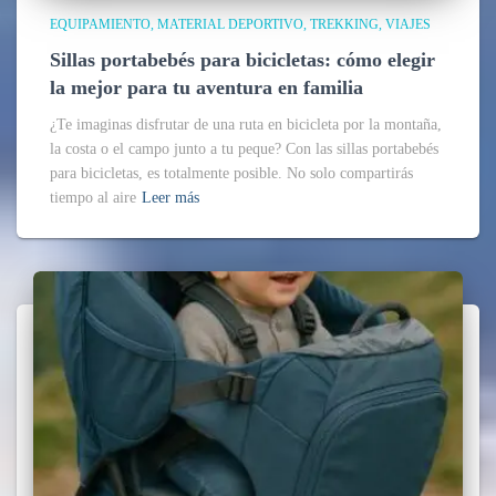
EQUIPAMIENTO
MATERIAL DEPORTIVO
TREKKING
VIAJES
Sillas portabebés para bicicletas: cómo elegir
la mejor para tu aventura en familia
¿Te imaginas disfrutar de una ruta en bicicleta por la montaña,
la costa o el campo junto a tu peque? Con las sillas portabebés
para bicicletas, es totalmente posible. No solo compartirás
tiempo al aire
Leer más