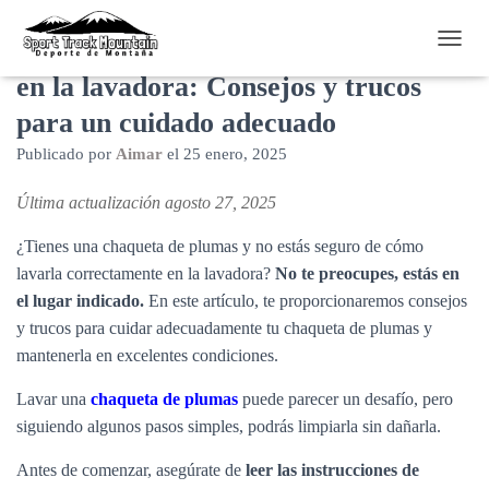
Cómo lavar una chaqueta de plumas
C
A
en la lavadora: Consejos y trucos
M
para un cuidado adecuado
B
I
Publicado por
Aimar
el
25 enero, 2025
A
R
M
Última actualización agosto 27, 2025
O
D
¿Tienes una chaqueta de plumas y no estás seguro de cómo
O
lavarla correctamente en la lavadora?
No te preocupes, estás en
D
el lugar indicado.
En este artículo, te proporcionaremos consejos
E
N
y trucos para cuidar adecuadamente tu chaqueta de plumas y
A
mantenerla en excelentes condiciones.
V
E
Lavar una
chaqueta de plumas
puede parecer un desafío, pero
G
siguiendo algunos pasos simples, podrás limpiarla sin dañarla.
A
C
Antes de comenzar, asegúrate de
leer las instrucciones de
I