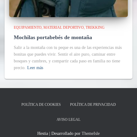
EQUIPAMIENTO
MATERIAL DEPORTIVO
TREKKING
Mochilas portabebés de montaña
Salir a la montaña con tu peque es una de las experiencias más
bonitas que puedes vivir. Sentir el aire puro, caminar entre
bosques y cumbres, y compartir cada paso en familia no tiene
precio.
Leer más
POLÍTICA DE COOKIES
POLÍTICA DE PRIVACIDAD
AVISO LEGAL
Hestia | Desarrollado por
ThemeIsle