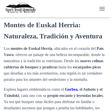
Montes de Euskal Herria
C
A
M
Montes de Euskal Herria:
B
I
Naturaleza, Tradición y Aventura
A
R
M
Los
montes de Euskal Herria
, ubicados en el corazón del
País
O
Vasco
, ofrecen un paisaje de una belleza incomparable, donde la
D
O
naturaleza y la tradición se entrelazan. Desde las
suaves colinas
D
cubiertas de bosques y praderas
hasta los
escarpados picos
E
que desafían a los más aventureros, esta región es un verdadero
N
A
paraíso para los amantes del senderismo y la montaña.
V
E
Explora lugares emblemáticos como el
Gorbea
, el Anboto y el
G
Txindoki
, cada uno con su
propio encanto y leyendas locales
.
A
Ya sea que busques rutas fáciles para disfrutar en familia o
C
I
desafiantes ascensos que pongan a prueba tus habilidades, los